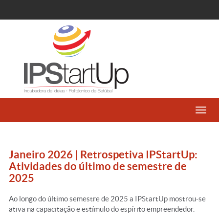
Toggl
navig
Janeiro 2026 | Retrospetiva IPStartUp:
Atividades do último de semestre de
2025
Ao longo do último semestre de 2025 a IPStartUp mostrou-se
ativa na capacitação e estímulo do espírito empreendedor.