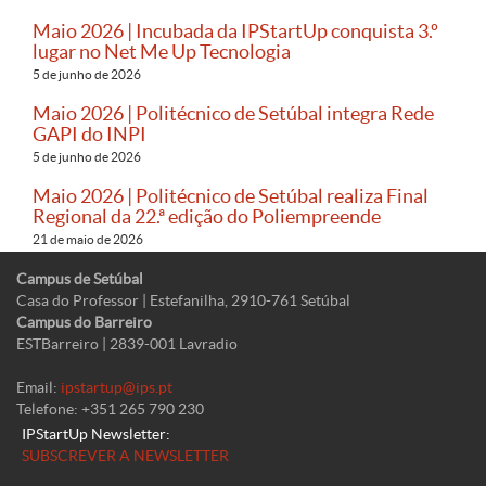
Maio 2026 | Incubada da IPStartUp conquista 3.º
lugar no Net Me Up Tecnologia
5 de junho de 2026
Maio 2026 | Politécnico de Setúbal integra Rede
GAPI do INPI
5 de junho de 2026
Maio 2026 | Politécnico de Setúbal realiza Final
Regional da 22.ª edição do Poliempreende
21 de maio de 2026
Campus de Setúbal
Casa do Professor | Estefanilha, 2910-761 Setúbal
Campus do Barreiro
ESTBarreiro | 2839-001 Lavradio
Email:
ipstartup@ips.pt
Telefone: +351 265 790 230
IPStartUp Newsletter:
SUBSCREVER A NEWSLETTER