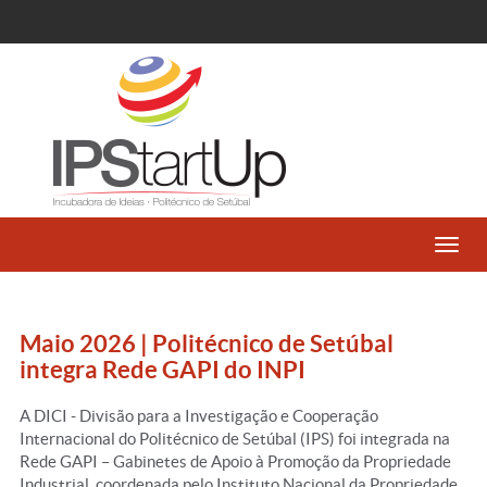
Toggl
navig
Maio 2026 | Politécnico de Setúbal
integra Rede GAPI do INPI
A DICI - Divisão para a Investigação e Cooperação
Internacional do Politécnico de Setúbal (IPS) foi integrada na
Rede GAPI – Gabinetes de Apoio à Promoção da Propriedade
Industrial, coordenada pelo Instituto Nacional da Propriedade