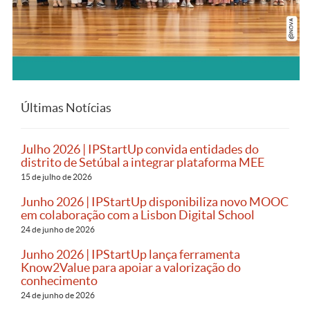
Últimas Notícias
Julho 2026 | IPStartUp convida entidades do
distrito de Setúbal a integrar plataforma MEE
15 de julho de 2026
Junho 2026 | IPStartUp disponibiliza novo MOOC
em colaboração com a Lisbon Digital School
24 de junho de 2026
Junho 2026 | IPStartUp lança ferramenta
Know2Value para apoiar a valorização do
conhecimento
24 de junho de 2026