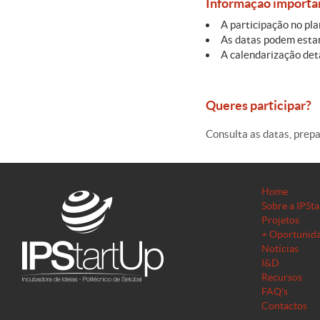
Informação importa
A participação no pl
As datas podem estar 
A calendarização deta
Queres participar?
Consulta as datas, prepa
Home
Sobre a IPSt
Projetos
+ Oportunid
Notícias
I&D
Recursos
FAQ's
Contactos