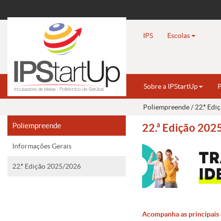
IPS
Escolas
Sobre a IPStartUp
P
Poliempreende / 22.ª Ed
Poliempreende
22.ª Edição 20
Informações Gerais
22.ª Edição 2025/2026
Acompanha as principais 