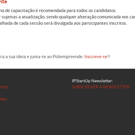
nte
ano de capacitação é recomendada para todos os candidatos.
sujeitas a atualização, sendo qualquer alteração comunicada nos can
lhada de cada sessão será divulgada aos participantes inscritos.
ra a tua ideia e junta-te ao Poliempreende.
Inscreve-te
!!
IPStartUp Newsletter:
artUp
SUBSCREVER A NEWSLETTER
ades