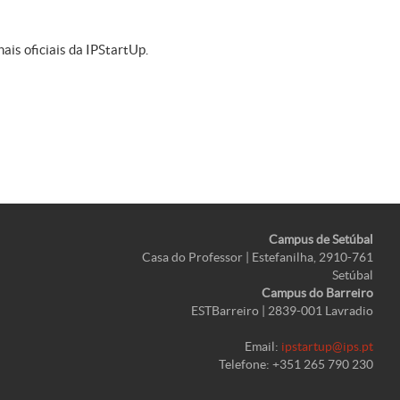
ais oficiais da IPStartUp.
Campus de Setúbal
Casa do Professor | Estefanilha, 2910-761
Setúbal
Campus do Barreiro
ESTBarreiro | 2839-001 Lavradio
Email:
ipstartup@ips.pt
Telefone: +351 265 790 230