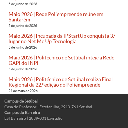
5 de junho de 2026
Maio 2026 | Rede Poliempreende reúne em
Santarém
5 de junho de 2026
Maio 2026 | Incubada da IPStartUp conquista 3.º
lugar no Net Me Up Tecnologia
5 de junho de 2026
Maio 2026 | Politécnico de Setúbal integra Rede
GAPI do INPI
5 de junho de 2026
Maio 2026 | Politécnico de Setúbal realiza Final
Regional da 22.ª edição do Poliempreende
21 de maio de 2026
Campus de Setúbal
Casa do Professor | Estefanilha, 2910-761 Setúbal
Campus do Barreiro
ESTBarreiro | 2839-001 Lavradio