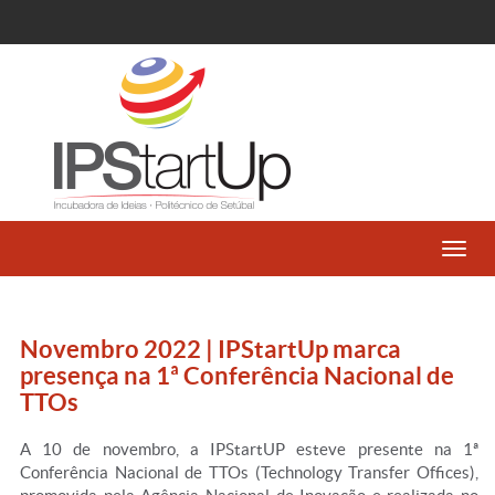
Toggl
navig
Novembro 2022 | IPStartUp marca
presença na 1ª Conferência Nacional de
TTOs
A 10 de novembro, a IPStartUP esteve presente na 1ª
Conferência Nacional de TTOs (Technology Transfer Offices),